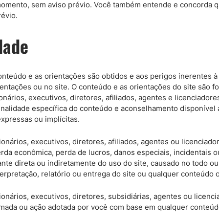
 momento, sem aviso prévio. Você também entende e concorda qu
révio.
dade
teúdo e as orientações são obtidos e aos perigos inerentes à d
entações ou no site. O conteúdo e as orientações do site são 
ionários, executivos, diretores, afiliados, agentes e licenciado
nalidade específica do conteúdo e aconselhamento disponível atr
xpressas ou implícitas.
onários, executivos, diretores, afiliados, agentes ou licencia
rda econômica, perda de lucros, danos especiais, incidentais 
ante direta ou indiretamente do uso do site, causado no todo o
terpretação, relatório ou entrega do site ou qualquer conteúdo 
onários, executivos, diretores, subsidiárias, agentes ou licenc
mada ou ação adotada por você com base em qualquer conteúdo o