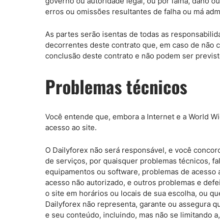
governo ou autoridade legal, ou por falha, dano o
erros ou omissões resultantes de falha ou má ad
As partes serão isentas de todas as responsabili
decorrentes deste contrato que, em caso de não 
conclusão deste contrato e não podem ser previstos
Problemas técnicos
Você entende que, embora a Internet e a World W
acesso ao site.
O Dailyforex não será responsável, e você concor
de serviços, por quaisquer problemas técnicos, f
equipamentos ou software, problemas de acesso ao
acesso não autorizado, e outros problemas e defe
o site em horários ou locais de sua escolha, ou q
Dailyforex não representa, garante ou assegura que
e seu conteúdo, incluindo, mas não se limitando a