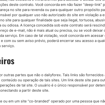
ões deste contrato. Você concorda em não fazer “deep-link” par
pareça no site para revenda ou para qualquer outro propósito p
ponsável por qualquer uso não autorizado do site em violação a
 site para qualquer finalidade que seja ilegal, tortuosa, abusi
ou odiosa. A licença concedida sob este contrato será rescindi
reço de e-mail, não é mais atual ou precisa, ou se você deixar
ada serviço. Em caso de tal violação, você concorda em acessar 
vo e com ou sem aviso prévio, poderá encerrar seu acesso a qua
 serviço.
eiros
or outras partes que não o dailyforex. Tais links são fornecido
conteúdo ou operação de tais sites. Um link deste site para outr
operações de tal site. O usuário é o único responsável por det
conectando a partir deste site.
e ou em um site “co-branded” operado por uma pessoa que não 