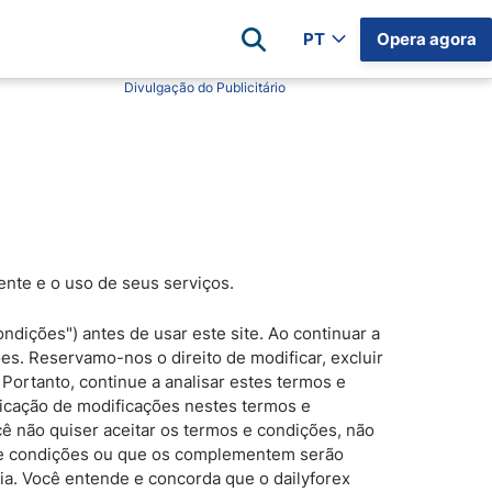
PT
Opera agora
Divulgação do Publicitário
Opiniões dos corretores
o Ouro
Pu Prime
Avatrade
ratuitos
rex
Eightcap
coin Hoje
 de Média Móvel - Guia e Exemplos
FP Markets
iente e o uso de seus serviços.
e
Pepperstone
Blackbull
ondições") antes de usar este site. Ao continuar a
es. Reservamo-nos o direito de modificar, excluir
XM
Portanto, continue a analisar estes termos e
Lista completa de corretores
licação de modificações nestes termos e
ê não quiser aceitar os termos e condições, não
s e condições ou que os complementem serão
ia. Você entende e concorda que o dailyforex