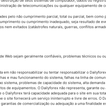
u destruição de seus sistemas de computador, dados ou registro
ministração de telecomunicações ou qualquer equipamento de 
dades pelo não cumprimento parcial, total ou parcial, bem com
cumprimento ou cumprimento inadequado, seja resultado de eve
 nem evitados (catástrofes naturais, guerras, conflitos armados
ide Web sejam geralmente confiáveis, problemas técnicos ou ou
da em não responsabilizar ou tentar responsabilizar o Dailyfo
alhas e mau funcionamento do sistema, falhas na linha de comu
 sistema, problemas de capacidade do sistema, alta demanda d
itos de equipamentos. O Dailyforex não representa, garante ou
ue o Dailyforex terá capacidade adequada para o site em sua tot
 o site fornecerá um serviço ininterrupto e livre de erros. O D
, garantias de comercialização ou adequação a uma finalidade es