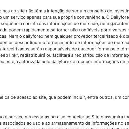
nas do site não têm a intenção de ser um conselho de investi
o um serviço apenas para sua própria conveniência. O Dailyfor
u sequência correta das informações de mercado, nem garantem
do podem rapidamente se tornar não confiáveis por diversos m
s. Nem o dailyforex nem qualquer provedor terceirizado é obri
odemos descontinuar o fornecimento de informações de mercad
terceirizados serão responsáveis de qualquer forma pelo térmi
ep link”, redistribuirá ou facilitará a redistribuição de infor
o esteja autorizada pelo dailyforex a receber informações de 
eios de acesso ao site, que podem incluir, entre outros, um c
o e serviço necessárias para se conectar ao Site e assumirá t
os associados ao uso e ao armazenamento de informações no s