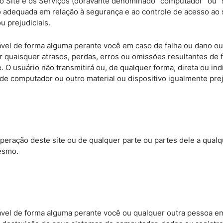
o Site e os Serviços (doravante denominado “computador” ou “
 adequada em relação à segurança e ao controle de acesso ao s
 prejudiciais.
ável de forma alguma perante você em caso de falha ou dano ou
or quaisquer atrasos, perdas, erros ou omissões resultantes de
O usuário não transmitirá ou, de qualquer forma, direta ou ind
s de computador ou outro material ou dispositivo igualmente pre
 operação deste site ou de qualquer parte ou partes dele a qua
esmo.
vel de forma alguma perante você ou qualquer outra pessoa em 