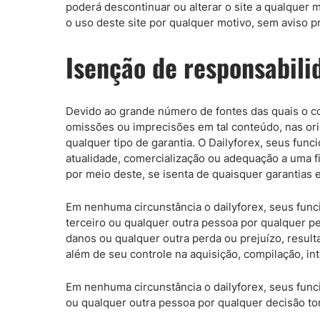
S&P 500
Nasdaq 100
poderá descontinuar ou alterar o site a qualquer
o uso deste site por qualquer motivo, sem aviso p
Todos los índices
Isenção de responsabili
Devido ao grande número de fontes das quais o con
omissões ou imprecisões em tal conteúdo, nas ori
qualquer tipo de garantia. O Dailyforex, seus func
atualidade, comercialização ou adequação a uma fi
por meio deste, se isenta de quaisquer garantias e
Em nenhuma circunstância o dailyforex, seus funci
terceiro ou qualquer outra pessoa por qualquer pe
danos ou qualquer outra perda ou prejuízo, result
além de seu controle na aquisição, compilação, in
Em nenhuma circunstância o dailyforex, seus funci
ou qualquer outra pessoa por qualquer decisão to