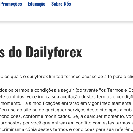
 Promoções
Educação
Sobre Nós
Tipos de corretores
Mercados
Guías
 do Dailyforex
Corretoras de Café
Política Editorial
Análises Técnica
Negociação do Preço d
Corretoras para Investir en Ouro
Como Ganhamos Dinheiro
Notícias Forex Hoje
Metodologia Wyckoff
Corretoras de CFDs
Nossa Metodologia
Sinais de Negociação G
Horário do Mercado Fo
oedas
Corretoras de ETFs
Índice de Confiança
Preço e Previsão do Bit
Sistema de Cruzamento
 os quais o dailyforex limited fornece acesso ao site para o cl
Contas de Demonstração
Mercado de Ações Hoj
Melhor Corretora de Bitcoin
 todos os termos e condições a seguir (doravante "os Termos e C
ele contidos, você indica sua aceitação destes termos e condiçõ
 momento. Tais modificações entrarão em vigor imediatamente. 
Seu uso do site ou de quaisquer serviços deste site após a pub
 condições, conforme modificados. Se, a qualquer momento, voc
s propostos por você que entrem em conflito com estes termo
primir uma cópia destes termos e condições para sua referênc