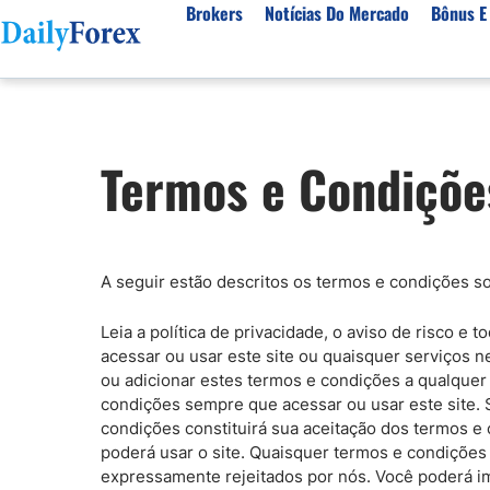
Brokers
Notícias Do Mercado
Bônus E
Brokers por Plataformas
Activos populares
Recursos
Sobre Nossa Empresa
Termos e Condições
Melhores Corretores do Brasil
Artigos Sobre Forex
Sobre nós
Moedas
Plataformas para Iniciantes
Livros de Negociação Gratuitos
Entre em contato conosco
EUR/USD
BRL/USD
Plataformas de Ações
Termos e condições
BTC/USD
Todas as M
Negociação Automatizada
Regulamentação de corretores
A seguir estão descritos os termos e condições sob
Commodities
Melhores corretores do Portugal
Porquê Confiar em Nós
Mesa proprietária
Leia a política de privacidade, o aviso de risco e
Preço do café
Ouro
acessar ou usar este site ou quaisquer serviços n
Corretores para Day Trading
Petróleo Bruto
Cacau
ou adicionar estes termos e condições a qualquer
Todas as commodities
condições sempre que acessar ou usar este site. 
condições constituirá sua aceitação dos termos e
Indices
poderá usar o site. Quaisquer termos e condiçõe
expressamente rejeitados por nós. Você poderá im