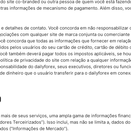
 do site co-branded ou outra pessoa de quem você está fazend
 outras informações de mecanismo de pagamento. Além disso, v
e e detalhes de contato. Você concorda em não responsabilizar 
egociações com qualquer site de marca conjunta ou comerciante 
cê concorda que todas as informações que fornecer em relação 
idos pelos usuários do seu cartão de crédito, cartão de débi
Você também deverá pagar todos os impostos aplicáveis, se hou
olítica de privacidade do site com relação a qualquer informaçã
onsabilidade do dailyforex, seus executivos, diretores ou func
 de dinheiro que o usuário transferir para o dailyforex em cone
o
ou mais de seus serviços, uma ampla gama de informações finan
res Terceirizados”). Isso inclui, mas não se limita a, dados do
dados (“Informações de Mercado”).