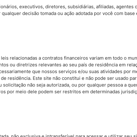
onários, executivos, diretores, subsidiárias, afiliadas, agente
or qualquer decisão tomada ou ação adotada por você com base
leis relacionadas a contratos financeiros variam em todo o mund
os ou diretrizes relevantes ao seu país de residência em relaçã
ecessariamente que nossos serviços e/ou suas atividades por me
de residência. Este site não constitui e não pode ser usado para
u solicitação não seja autorizada, ou por qualquer pessoa a quem
eiros por meio dele podem ser restritos em determinadas jurisd
da, não exclusiva e intransferível para acessar e utilizar seu si