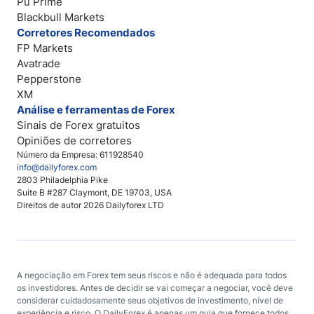
Pu Prime
Blackbull Markets
Corretores Recomendados
FP Markets
Avatrade
Pepperstone
XM
Análise e ferramentas de Forex
Sinais de Forex gratuitos
Opiniões de corretores
Número da Empresa: 611928540
info@dailyforex.com
2803 Philadelphia Pike
Suite B #287 Claymont, DE 19703, USA
Direitos de autor 2026 Dailyforex LTD
A negociação em Forex tem seus riscos e não é adequada para todos
os investidores. Antes de decidir se vai começar a negociar, você deve
considerar cuidadosamente seus objetivos de investimento, nível de
experiência e risco. O DailyForex é apenas um guia que fornece todos