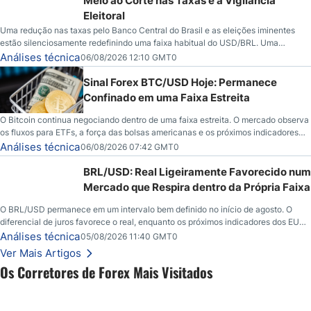
Meio ao Corte nas Taxas e à Vigilância
Eleitoral
Uma redução nas taxas pelo Banco Central do Brasil e as eleições iminentes
estão silenciosamente redefinindo uma faixa habitual do USD/BRL. Uma
redução nas taxas pelo Banco Central do Brasil e as eleições iminentes estão
Análises técnica
06/08/2026 12:10 GMT0
silenciosamente redefinindo uma faixa habitual do USD/BRL. É isso que os
traders estão observando agora.
Sinal Forex BTC/USD Hoje: Permanece
Confinado em uma Faixa Estreita
O Bitcoin continua negociando dentro de uma faixa estreita. O mercado observa
os fluxos para ETFs, a força das bolsas americanas e os próximos indicadores
econômicos em busca de novos catalisadores.
Análises técnica
06/08/2026 07:42 GMT0
BRL/USD: Real Ligeiramente Favorecido num
Mercado que Respira dentro da Própria Faixa
O BRL/USD permanece em um intervalo bem definido no início de agosto. O
diferencial de juros favorece o real, enquanto os próximos indicadores dos EUA
podem influenciar o comportamento do dólar e o ritmo do mercado.
Análises técnica
05/08/2026 11:40 GMT0
Ver Mais Artigos
Os Corretores de Forex Mais Visitados