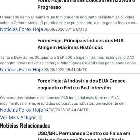
Forex Hoje: Iranianas Colocam em Dúvida o
Progresso
O mercado cambial mantém um tom prudente enquanto persistem as dúvidas
sobre o Oriente Médio. O petróleo segue pressionado, o ouro ganha força e os
investidores aguardam novos indicadores econômicos dos Estados Unidos.
Notícias Forex Hoje
06/08/2026 07:16 GMT0
Forex Hoje: Principais Índices dos EUA
Atingem Máximas Históricas
Tanto o Dow Jones 30 quanto o S&P 500 atingem máximas históricas; o DAX
encontra novas máximas na terça-feira; SpaceX e AMD são penalizadas após
chamadas de lucros; o petróleo bruto cai abaixo de $80 com novas esperanças;
Notícias Forex Hoje
05/08/2026 06:41 GMT0
o dólar americano continua tentando se estabilizar em relação ao iene; o peso
mexicano vê uma alta à medida que as taxas caem nos EUA.
Forex Hoje: A Indústria dos EUA Cresce
enquanto o Fed e o BoJ Intervêm
Os mercados iniciam o dia com um PMI industrial mais forte nos EUA,
movimentos no iene, resultados corporativos robustos, um incidente de
segurança envolvendo o Bitcoin e novos desdobramentos no mercado de
Notícias Forex Hoje
04/08/2026 05:44 GMT0
petróleo.
Ver Mais Artigos
Notícias Relacionadas
USD/BRL Permanece Dentro da Faixa em