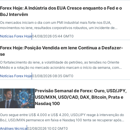
Forex Hoje: A Indústria dos EUA Cresce enquanto o Fed e o
BoJ Intervêm
Os mercados iniciam o dia com um PMI industrial mais forte nos EUA,
movimentos no iene, resultados corporativos robustos, um incidente de
segurança envolvendo o Bitcoin e novos desdobramentos no mercado de
Notícias Forex Hoje
04/08/2026 05:44 GMT0
petróleo.
Forex Hoje: Posição Vendida em Iene Continua a Desfazer-
se
O fortalecimento do iene, a volatilidade do petróleo, as tensões no Oriente
Médio e a rotação no mercado acionário marcam o início da semana, com
investidores atentos aos principais fatores macroeconômicos.
Notícias Forex Hoje
03/08/2026 08:35 GMT0
Previsão Semanal de Forex: Ouro, USD/JPY,
USD/MXN, USD/CAD, DAX, Bitcoin, Prata e
Nasdaq 100
Ouro segue entre US$ 4.000 e US$ 4.200, USD/JPY reage à intervenção do
BoJ, USD/MXN permanece em faixa e Nasdaq 100 tenta se recuperar após
forte pressão vendedora.
Análises técnica
02/08/2026 10:02 GMT0