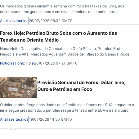
Os mercados globais iniciam a semana com foco nas taxas de juros, nos
desdobramentos geopolíticos e em níveis técnicos que continuam
influenciando metais, moedas, criptomoedas e ações.
Análises técnica
26/07/2026 08:32 GMT0
Forex Hoje: Petróleo Bruto Sobe com o Aumento das
Tensões no Oriente Médio
Nona Noite Consecutiva de Combates no Golfo Pérsico, Petróleo Bruto
Negocia em Alta; Mercados Aguardam Dados de Inflação do Canadá; Ações
Globais Frágeis; Ações Indianas, Queda da Rúpia
Notícias Forex Hoje
20/07/2026 07:21 GMT0
Previsão Semanal de Forex: Dólar, Iene,
Ouro e Petróleo em Foco
O dólar perdeu força após dados de inflação mais fracos nos EUA, enquanto o
iene segue pressionado, o petróleo reage à tensão entre EUA e Irã e o ouro
tenta estabilizar perto de suportes relevantes.
Análises técnica
19/07/2026 14:50 GMT0
Anúncio