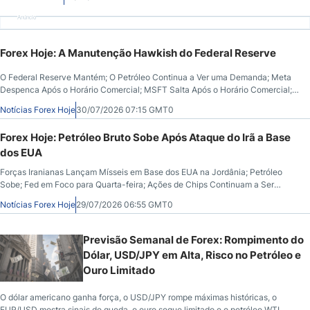
Anúncio
Forex Hoje: A Manutenção Hawkish do Federal Reserve
O Federal Reserve Mantém; O Petróleo Continua a Ver uma Demanda; Meta
Despenca Após o Horário Comercial; MSFT Salta Após o Horário Comercial;
O Ouro Permanece Firme
Notícias Forex Hoje
30/07/2026 07:15 GMT0
Forex Hoje: Petróleo Bruto Sobe Após Ataque do Irã a Base
dos EUA
Forças Iranianas Lançam Mísseis em Base dos EUA na Jordânia; Petróleo
Sobe; Fed em Foco para Quarta-feira; Ações de Chips Continuam a Ser
Derrotadas; USD Continua a Baixas Moedas; Resultados de Tecnologia à
Notícias Forex Hoje
29/07/2026 06:55 GMT0
Vista
Previsão Semanal de Forex: Rompimento do
Dólar, USD/JPY em Alta, Risco no Petróleo e
Ouro Limitado
O dólar americano ganha força, o USD/JPY rompe máximas históricas, o
EUR/USD mostra sinais de queda, o ouro segue limitado e o petróleo WTI