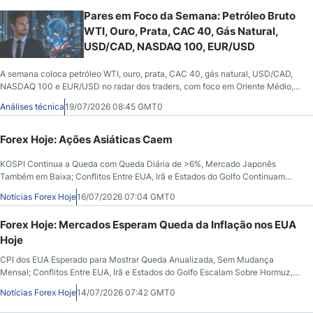
Pares em Foco da Semana: Petróleo Bruto
WTI, Ouro, Prata, CAC 40, Gás Natural,
USD/CAD, NASDAQ 100, EUR/USD
A semana coloca petróleo WTI, ouro, prata, CAC 40, gás natural, USD/CAD,
NASDAQ 100 e EUR/USD no radar dos traders, com foco em Oriente Médio,
juros dos EUA e suportes técnicos importantes.
Análises técnica
19/07/2026 08:45 GMT0
Forex Hoje: Ações Asiáticas Caem
KOSPI Continua a Queda com Queda Diária de >6%, Mercado Japonês
Também em Baixa; Conflitos Entre EUA, Irã e Estados do Golfo Continuam
Sobre Hormuz, mas o Petróleo Bruto se Estabiliza; Dólar dos EUA em Queda:
Notícias Forex Hoje
16/07/2026 07:04 GMT0
PIB do Reino Unido Aumenta PIB Aumenta
Forex Hoje: Mercados Esperam Queda da Inflação nos EUA
Hoje
CPI dos EUA Esperado para Mostrar Queda Anualizada, Sem Mudança
Mensal; Conflitos Entre EUA, Irã e Estados do Golfo Escalam Sobre Hormuz,
Petróleo Bruto Mais Alto, Ações Mais Baixas; Dólar dos EUA Permanece
Notícias Forex Hoje
14/07/2026 07:42 GMT0
Forte; Tendência Agressiva no Banco de Reserva da Índia?