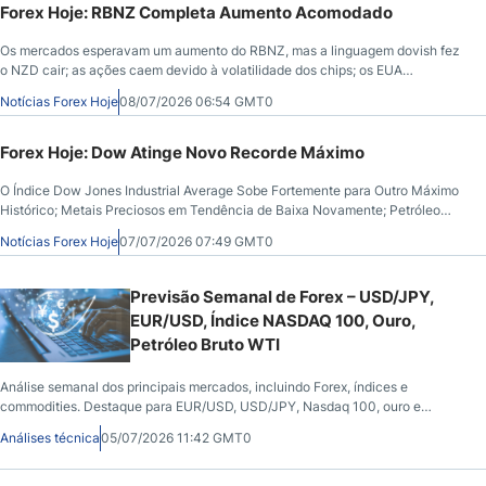
Forex Hoje: RBNZ Completa Aumento Acomodado
Os mercados esperavam um aumento do RBNZ, mas a linguagem dovish fez
o NZD cair; as ações caem devido à volatilidade dos chips; os EUA
bombardeiam o Irã, retiram a exceção das sanções ao petróleo, e o petróleo
Notícias Forex Hoje
08/07/2026 06:54 GMT0
bruto sobe; os metais preciosos permanecem dentro de uma tendência de
baixa; o Bitcoin apresenta um topo duplo abaixo de $65; os mercados
aguardam as atas da reunião do FOMC.
Forex Hoje: Dow Atinge Novo Recorde Máximo
O Índice Dow Jones Industrial Average Sobe Fortemente para Outro Máximo
Histórico; Metais Preciosos em Tendência de Baixa Novamente; Petróleo
Bruto Faz Fundo Fraco; Bitcoin Apresenta Duplo Topo Abaixo de $65
Notícias Forex Hoje
07/07/2026 07:49 GMT0
Previsão Semanal de Forex – USD/JPY,
EUR/USD, Índice NASDAQ 100, Ouro,
Petróleo Bruto WTI
Análise semanal dos principais mercados, incluindo Forex, índices e
commodities. Destaque para EUR/USD, USD/JPY, Nasdaq 100, ouro e
petróleo sob uma perspectiva técnica e macroeconômica.
Análises técnica
05/07/2026 11:42 GMT0