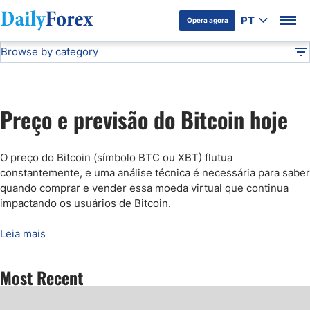
PT
Opera agora
Browse by category
Divulgação do Publicitário
Preço do Bitcoin
Análises técnica
DF
Previsão do Ouro Hoje
Preço e previsão do Bitcoin hoje
Previsão EUR/USD
O preço do Bitcoin (símbolo BTC ou XBT) flutua
Análise dos Mercados Bursátiles
constantemente, e uma análise técnica é necessária para saber
quando comprar e vender essa moeda virtual que continua
impactando os usuários de Bitcoin
.
Sinais de negociação gratuitos e alertas diários de mercado
Leia mais
Preço do Bitcoin
Most Recent