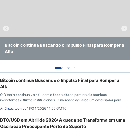
Bitcoin continua Buscando o Impulso Final para Romper a
BTC/USD em Abril de 2026: A queda se Transforma em
Bitcoin Mantém Atividade Apesar da Volatilidade Global
Alta
uma Oscilação Preocupante Perto do Suporte
Bitcoin continua Buscando o Impulso Final para Romper a
Alta
O Bitcoin continua volátil, com o foco voltado para níveis técnicos
importantes e fluxos institucionais. O mercado aguarda um catalisador para
definir a direção.
Análises técnica
16/04/2026 11:29 GMT0
BTC/USD em Abril de 2026: A queda se Transforma em uma
Oscilação Preocupante Perto do Suporte