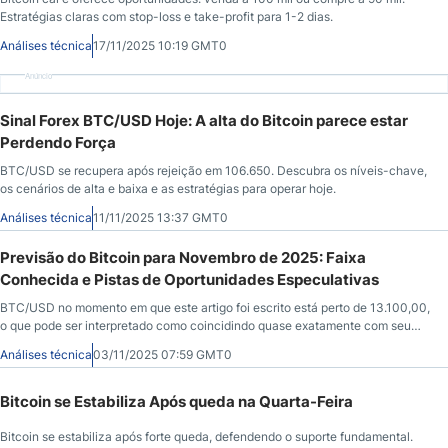
Estratégias claras com stop-loss e take-profit para 1-2 dias.
Análises técnica
17/11/2025 10:19 GMT0
Anúncio
Sinal Forex BTC/USD Hoje: A alta do Bitcoin parece estar
Perdendo Força
BTC/USD se recupera após rejeição em 106.650. Descubra os níveis-chave,
os cenários de alta e baixa e as estratégias para operar hoje.
Análises técnica
11/11/2025 13:37 GMT0
Previsão do Bitcoin para Novembro de 2025: Faixa
Conhecida e Pistas de Oportunidades Especulativas
BTC/USD no momento em que este artigo foi escrito está perto de 13.100,00,
o que pode ser interpretado como coincidindo quase exatamente com seu
valor de um mês atrás, já que a volatilidade especulativa parece estar
Análises técnica
03/11/2025 07:59 GMT0
apresentando algumas oportunidades.
Bitcoin se Estabiliza Após queda na Quarta-Feira
Bitcoin se estabiliza após forte queda, defendendo o suporte fundamental.