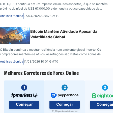
O BTC/USD continua em um impasse em muitos aspectos, já que se mantém
próximo do nível de US$ 67.000,00 e demonstra pouca capacidade de
retomar o impulso de alta.
Análises técnica
05/04/2026 08:47 GMT0
Bitcoin Mantém Atividade Apesar da
Volatilidade Global
O Bitcoin continua a mostrar resiliência num ambiente global incerto. Os
compradores mantêm-se ativos, as retrações são vistas como zonas de
interesse e os níveis de suporte são fundamentais para o comportamento da
Análises técnica
11/03/2026 10:01 GMT0
criptomoeda.
Melhores Corretores de Forex Online
1
2
3
Começar
Começar
Começa
81,3% perdem dinheiro ao