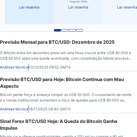
negociar CFDs
Ler resenha
Ler resenha
Ler resenh
Previsão Mensal para BTC/USD: Dezembro de 2025
O Bitcoin entra em dezembro preso em uma faixa crucial entre US$ 80.000 e
US$ 92.500 após uma queda acentuada, com consolidação lateral provável,
a menos que uma ruptura ou quebra defina o próximo movimento importante.
Análises técnica
02/12/2025 08:52 GMT0
Previsão BTC/USD para Hoje: Bitcoin Continua com Mau
Aspecto
Bitcoin perde força e ameaça romper os US$ 92.500. O cruzamento da morte
e a venda institucional aumentam o risco de quedas para US$ 85.000 ou
menos.
Análises técnica
18/11/2025 08:40 GMT0
Sinal Forex BTC/USD Hoje: A Queda do Bitcoin Ganha
Impulso
Bitcoin cai e oferece oportunidades: venda a 100 mil ou compre a 90 mil.