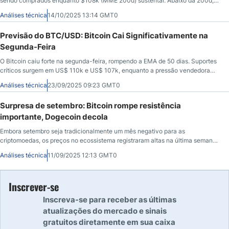
sendo comprados enquanto $108k (MME 200d) sustentar. Abaixo da 200d,
viés piora.
Análises técnica
14/10/2025 13:14 GMT0
Previsão do BTC/USD: Bitcoin Cai Significativamente na
Segunda-Feira
O Bitcoin caiu forte na segunda-feira, rompendo a EMA de 50 dias. Suportes
críticos surgem em US$ 110k e US$ 107k, enquanto a pressão vendedora
aumenta.
Análises técnica
23/09/2025 09:23 GMT0
Surpresa de setembro: Bitcoin rompe resistência
importante, Dogecoin decola
Embora setembro seja tradicionalmente um mês negativo para as
criptomoedas, os preços no ecossistema registraram altas na última semana,
com alguns tokens apresentando crescimento de dois dígitos.
Análises técnica
11/09/2025 12:13 GMT0
Inscrever-se
Inscreva-se para receber as últimas
atualizações do mercado e sinais
gratuitos diretamente em sua caixa