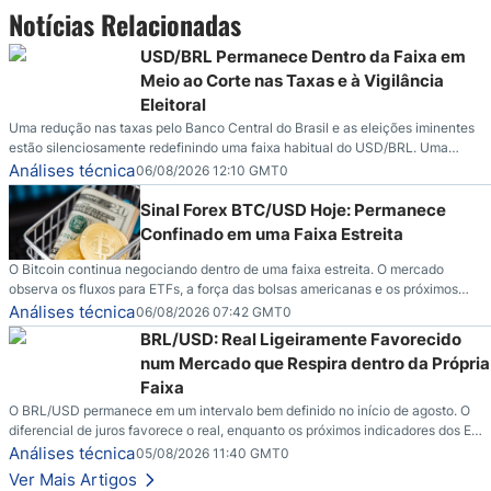
Notícias Relacionadas
USD/BRL Permanece Dentro da Faixa em
Meio ao Corte nas Taxas e à Vigilância
Eleitoral
Uma redução nas taxas pelo Banco Central do Brasil e as eleições iminentes
estão silenciosamente redefinindo uma faixa habitual do USD/BRL. Uma
redução nas taxas pelo Banco Central do Brasil e as eleições iminentes estão
Análises técnica
06/08/2026 12:10 GMT0
silenciosamente redefinindo uma faixa habitual do USD/BRL. É isso que os
traders estão observando agora.
Sinal Forex BTC/USD Hoje: Permanece
Confinado em uma Faixa Estreita
O Bitcoin continua negociando dentro de uma faixa estreita. O mercado
observa os fluxos para ETFs, a força das bolsas americanas e os próximos
indicadores econômicos em busca de novos catalisadores.
Análises técnica
06/08/2026 07:42 GMT0
BRL/USD: Real Ligeiramente Favorecido
num Mercado que Respira dentro da Própria
Faixa
O BRL/USD permanece em um intervalo bem definido no início de agosto. O
diferencial de juros favorece o real, enquanto os próximos indicadores dos EUA
podem influenciar o comportamento do dólar e o ritmo do mercado.
Análises técnica
05/08/2026 11:40 GMT0
Ver Mais Artigos