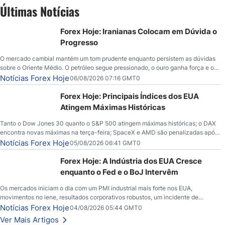
Últimas Notícias
Forex Hoje: Iranianas Colocam em Dúvida o
Progresso
O mercado cambial mantém um tom prudente enquanto persistem as dúvidas
sobre o Oriente Médio. O petróleo segue pressionado, o ouro ganha força e os
investidores aguardam novos indicadores econômicos dos Estados Unidos.
Notícias Forex Hoje
06/08/2026 07:16 GMT0
Forex Hoje: Principais Índices dos EUA
Atingem Máximas Históricas
Tanto o Dow Jones 30 quanto o S&P 500 atingem máximas históricas; o DAX
encontra novas máximas na terça-feira; SpaceX e AMD são penalizadas após
chamadas de lucros; o petróleo bruto cai abaixo de $80 com novas
Notícias Forex Hoje
05/08/2026 06:41 GMT0
esperanças; o dólar americano continua tentando se estabilizar em relação ao
iene; o peso mexicano vê uma alta à medida que as taxas caem nos EUA.
Forex Hoje: A Indústria dos EUA Cresce
enquanto o Fed e o BoJ Intervêm
Os mercados iniciam o dia com um PMI industrial mais forte nos EUA,
movimentos no iene, resultados corporativos robustos, um incidente de
segurança envolvendo o Bitcoin e novos desdobramentos no mercado de
Notícias Forex Hoje
04/08/2026 05:44 GMT0
petróleo.
Ver Mais Artigos