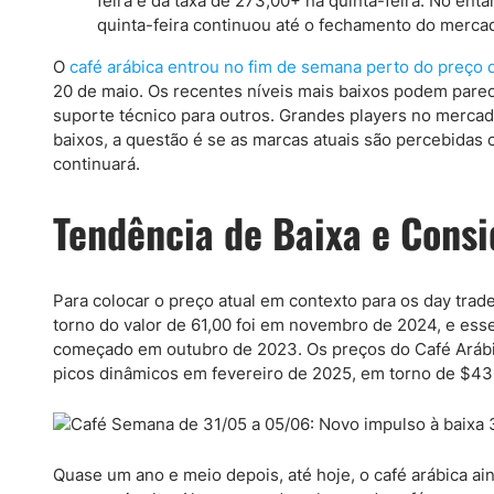
feira e da taxa de 273,00+ na quinta-feira. No ent
S&P 500
Nasdaq 100
quinta-feira continuou até o fechamento do mercad
Todos los índices
O
café arábica entrou no fim de semana perto do preço 
20 de maio. Os recentes níveis mais baixos podem par
suporte técnico para outros. Grandes players no mercad
baixos, a questão é se as marcas atuais são percebidas
continuará.
Tendência de Baixa e Cons
Para colocar o preço atual em contexto para os day trad
torno do valor de 61,00 foi em novembro de 2024, e esse
começado em outubro de 2023. Os preços do Café Arábic
picos dinâmicos em fevereiro de 2025, em torno de $43
Quase um ano e meio depois, até hoje, o café arábica a