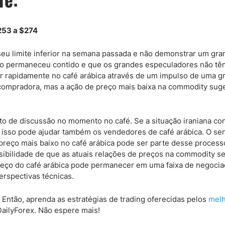
$253 a $274
seu limite inferior na semana passada e não demonstrar um gra
ão permaneceu contido e que os grandes especuladores não tê
ar rapidamente no café arábica através de um impulso de uma g
compradora, mas a ação de preço mais baixa na commodity sug
o de discussão no momento no café. Se a situação iraniana con
, isso pode ajudar também os vendedores de café arábica. O se
m preço mais baixo no café arábica pode ser parte desse process
ibilidade de que as atuais relações de preços na commodity se
preço do café arábica pode permanecer em uma faixa de negoci
erspectivas técnicas.
 Então, aprenda as estratégias de trading oferecidas pelos
mel
ilyForex. Não espere mais!