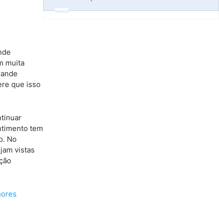
Anúncio
nde
m muita
rande
ere que isso
tinuar
ntimento tem
o. No
jam vistas
ação
hores