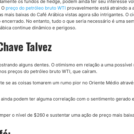
damente os fundos de hedge, podem ainda ter seu interesse vo
. O
preço do petróleo bruto WTI
provavelmente está atraindo a 
mais baixas do Café Arábica vistas agora são intrigantes. O cic
o encerrado. No entanto, tudo o que seria necessário é uma se
rábica continue dinâmico e perigoso.
have Talvez
ostrando alguns dentes. O otimismo em relação a uma possível
 nos preços do petróleo bruto WTI, que caíram.
te se as coisas tomarem um rumo pior no Oriente Médio atravé
a ainda podem ter alguma correlação com o sentimento gerado 
mper o nível de $260 e sustentar uma ação de preço mais baixa
fé: