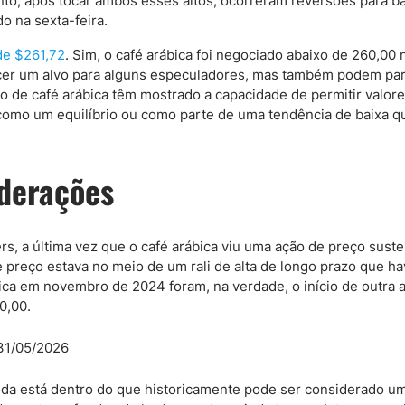
anto, após tocar ambos esses altos, ocorreram reversões para ba
o na sexta-feira.
de $261,72
. Sim, o café arábica foi negociado abaixo de 260,00 
ecer um alvo para alguns especuladores, mas também podem pa
o de café arábica têm mostrado a capacidade de permitir valor
 como um equilíbrio ou como parte de uma tendência de baixa q
iderações
ers, a última vez que o café arábica viu uma ação de preço sust
 preço estava no meio de um rali de alta de longo prazo que ha
a em novembro de 2024 foram, na verdade, o início de outra al
0,00.
inda está dentro do que historicamente pode ser considerado um