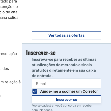
ltado para
Começar
8
atenção de
Ler resenha
lo de alta
mana sólida
9
Ler resenha
Ver todas as ofertas
Inscrever-se
10
Ler resenha
 resolução
Inscreva-se para receber as últimas
atualizações do mercado e sinais
s dos
gratuitos diretamente em sua caixa
de entrada.
em relação à
Ajude-me a scolher um Corretor
.
Inscrever-se
*Ao se cadastrar você concorda em receber
comunicações.