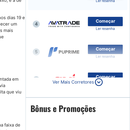
ixo, e a de
Ler resenha
nos dias 19 e
Começar
recer um
4
Ler resenha
es mais
ue
Começar
5
Ler resenha
Começar
entada em
6
Ver Mais Corretores
Ler resenha
via
ta que viu
Começar
Bônus e Promoções
7
Ler resenha
a faixa de