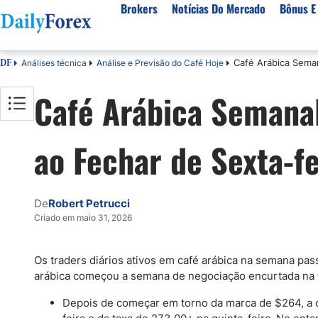
Brokers
Notícias Do Mercado
Bônus E
Café Arábica Seman
Análises técnica
Análise e Previsão do Café Hoje
DF
Brokers por Plataformas
Activos populares
Recursos
Sobre Nossa Empresa
Café Arábica Semanal
Melhores Corretores do Brasil
Artigos Sobre Forex
Sobre nós
Moedas
Plataformas para Iniciantes
Livros de Negociação Gratuitos
Entre em contato conosco
EUR/USD
BRL/USD
ao Fechar de Sexta-f
Plataformas de Ações
Termos e condições
BTC/USD
Todas as M
Negociação Automatizada
Regulamentação de corretores
Commodities
Melhores corretores do Portugal
Porquê Confiar em Nós
De
Robert Petrucci
Mesa proprietária
Preço do café
Ouro
Criado em maio 31, 2026
Corretores para Day Trading
Petróleo Bruto
Cacau
Todas as commodities
Os traders diários ativos em café arábica na semana pa
arábica começou a semana de negociação encurtada na te
Indices
Depois de começar em torno da marca de $264, a