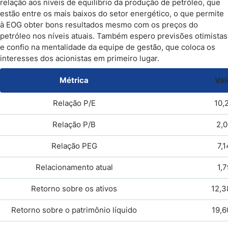
relação aos níveis de equilíbrio da produção de petróleo, que
estão entre os mais baixos do setor energético, o que permite
à EOG obter bons resultados mesmo com os preços do
petróleo nos níveis atuais. Também espero previsões otimistas
e confio na mentalidade da equipe de gestão, que coloca os
interesses dos acionistas em primeiro lugar.
Métrica
Val
Relação P/E
10,
Relação
P/B
2,
Relação
PEG
7,1
Relacionamento atual
1,7
Retorno sobre os ativos
12,
Retorno sobre o patrimônio líquido
19,