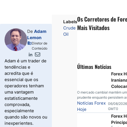
Os Corretores de For
Labels
Mais Visitados
Crude
De
Adam
Oil
Lemon
Diretor de
Conteúdo
Adam é um trader de
Últimas Notícias
tendências e
acredita que é
Forex H
essencial que os
Iranian
operadores tenham
Coloca
uma vantagem
Dúvida 
O mercado cambial mantém um
prudente enquanto persistem a
estatisticamente
Progre
dúvidas sobre o Oriente Médio.
Notícias Forex
06/08/2026
comprovada,
petróleo segue pressionado, o 
Hoje
GMT0
especialmente
ganha força e os investidores
Forex H
quando são novos ou
aguardam novos indicadores
Princip
inexperientes.
econômicos dos Estados Unido