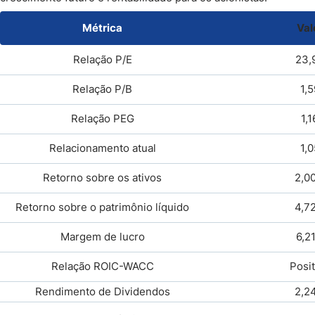
Métrica
Val
Relação P/E
23,
Relação P/B
1,5
Relação PEG
1,1
Relacionamento atual
1,0
Retorno sobre os ativos
2,0
Retorno sobre o patrimônio líquido
4,7
Margem de lucro
6,2
Relação ROIC-WACC
Posit
Rendimento de Dividendos
2,2