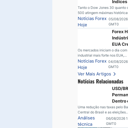
Índices
EUA At
Tanto o Dow Jones 30 quanto 
500 atingem máximas históricas
Máxim
DAX encontra novas máximas 
Notícias Forex
05/08/2026
Históri
terça-feira; SpaceX e AMD são
Hoje
GMT0
penalizadas após chamadas de 
Forex H
o petróleo bruto cai abaixo de
Indústr
novas esperanças; o dólar ame
continua tentando se estabiliz
EUA Cr
relação ao iene; o peso mexica
enquan
Os mercados iniciam o dia com
uma alta à medida que as taxa
industrial mais forte nos EUA,
Fed e o
nos EUA.
movimentos no iene, resultados
Notícias Forex
04/08/2026
Interv
corporativos robustos, um inci
Hoje
GMT0
segurança envolvendo o Bitcoi
Ver Mais Artigos
novos desdobramentos no mer
Notícias Relacionadas
petróleo.
USD/B
Perman
Dentro 
Faixa 
Uma redução nas taxas pelo B
Central do Brasil e as eleições
Meio a
iminentes estão silenciosamen
Análises
06/08/2026 1
Corte n
redefinindo uma faixa habitual 
técnica
GMT0
Taxas e
USD/BRL. Uma redução nas tax