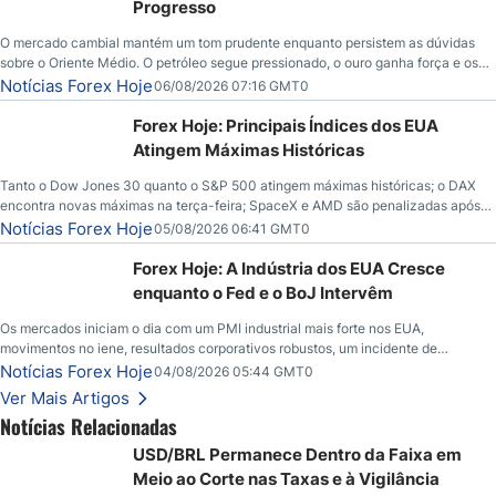
Progresso
O mercado cambial mantém um tom prudente enquanto persistem as dúvidas
sobre o Oriente Médio. O petróleo segue pressionado, o ouro ganha força e os
investidores aguardam novos indicadores econômicos dos Estados Unidos.
Notícias Forex Hoje
06/08/2026 07:16 GMT0
Forex Hoje: Principais Índices dos EUA
Atingem Máximas Históricas
Tanto o Dow Jones 30 quanto o S&P 500 atingem máximas históricas; o DAX
encontra novas máximas na terça-feira; SpaceX e AMD são penalizadas após
chamadas de lucros; o petróleo bruto cai abaixo de $80 com novas esperanças;
Notícias Forex Hoje
05/08/2026 06:41 GMT0
o dólar americano continua tentando se estabilizar em relação ao iene; o peso
mexicano vê uma alta à medida que as taxas caem nos EUA.
Forex Hoje: A Indústria dos EUA Cresce
enquanto o Fed e o BoJ Intervêm
Os mercados iniciam o dia com um PMI industrial mais forte nos EUA,
movimentos no iene, resultados corporativos robustos, um incidente de
segurança envolvendo o Bitcoin e novos desdobramentos no mercado de
Notícias Forex Hoje
04/08/2026 05:44 GMT0
petróleo.
Ver Mais Artigos
Notícias Relacionadas
USD/BRL Permanece Dentro da Faixa em
Meio ao Corte nas Taxas e à Vigilância