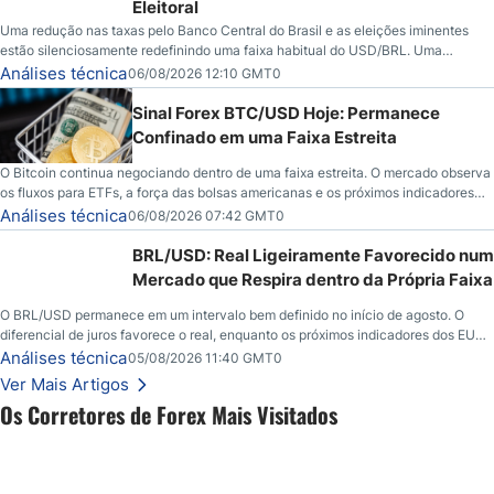
Eleitoral
Uma redução nas taxas pelo Banco Central do Brasil e as eleições iminentes
estão silenciosamente redefinindo uma faixa habitual do USD/BRL. Uma
redução nas taxas pelo Banco Central do Brasil e as eleições iminentes estão
Análises técnica
06/08/2026 12:10 GMT0
silenciosamente redefinindo uma faixa habitual do USD/BRL. É isso que os
traders estão observando agora.
Sinal Forex BTC/USD Hoje: Permanece
Confinado em uma Faixa Estreita
O Bitcoin continua negociando dentro de uma faixa estreita. O mercado observa
os fluxos para ETFs, a força das bolsas americanas e os próximos indicadores
econômicos em busca de novos catalisadores.
Análises técnica
06/08/2026 07:42 GMT0
BRL/USD: Real Ligeiramente Favorecido num
Mercado que Respira dentro da Própria Faixa
O BRL/USD permanece em um intervalo bem definido no início de agosto. O
diferencial de juros favorece o real, enquanto os próximos indicadores dos EUA
podem influenciar o comportamento do dólar e o ritmo do mercado.
Análises técnica
05/08/2026 11:40 GMT0
Ver Mais Artigos
Os Corretores de Forex Mais Visitados