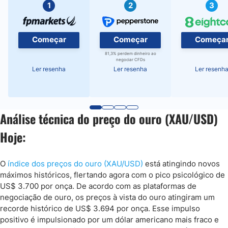
1
2
3
Começar
Começar
Começa
81,3% perdem dinheiro ao
negociar CFDs
Ler resenha
Ler resenha
Ler resenh
Análise técnica do preço do ouro (XAU/USD)
Hoje:
O
índice dos preços do ouro (XAU/USD)
está atingindo novos
máximos históricos, flertando agora com o pico psicológico de
US$ 3.700 por onça. De acordo com as plataformas de
negociação de ouro, os preços à vista do ouro atingiram um
recorde histórico de US$ 3.694 por onça. Esse impulso
positivo é impulsionado por um dólar americano mais fraco e