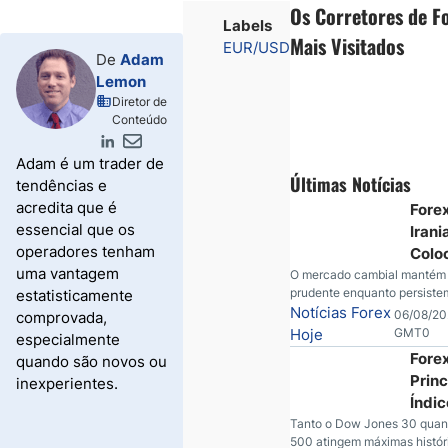
Os Corretores de F
Labels
Mais Visitados
EUR/USD
De
Adam
Lemon
Diretor de
Conteúdo
Adam é um trader de
Últimas Notícias
tendências e
acredita que é
Forex
essencial que os
Irani
operadores tenham
Colo
uma vantagem
em D
O mercado cambial mantém
prudente enquanto persiste
estatisticamente
o Pr
dúvidas sobre o Oriente Méd
Notícias Forex
06/08/20
comprovada,
petróleo segue pressionado,
Hoje
GMT0
especialmente
ganha força e os investidor
Forex
quando são novos ou
aguardam novos indicadore
Princ
inexperientes.
econômicos dos Estados Un
Índic
EUA
Tanto o Dow Jones 30 quan
500 atingem máximas históri
Atin