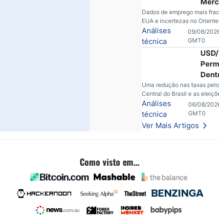
horizonte da commodity.
Merc
Gan
Dado
Dados de emprego mais fra
Mom
EUA e incertezas no Orient
Frac
criam sinais diferentes para
Análises
09/08/2026
Empr
ouro, índices acionários e pe
técnica
GMT0
Risc
USD/
Orie
Perm
Médi
Dent
Abal
Faix
Uma redução nas taxas pel
Merc
Central do Brasil e as eleiçõ
Meio
Glob
iminentes estão silenciosa
Análises
06/08/2026
Cort
redefinindo uma faixa habitu
técnica
GMT0
Taxas
USD/BRL. Uma redução nas
Ver Mais Artigos
Vigil
pelo Banco Central do Brasil
eleições iminentes estão
Eleit
silenciosamente redefinind
faixa habitual do USD/BRL. É
Como visto em...
que os traders estão obser
agora.