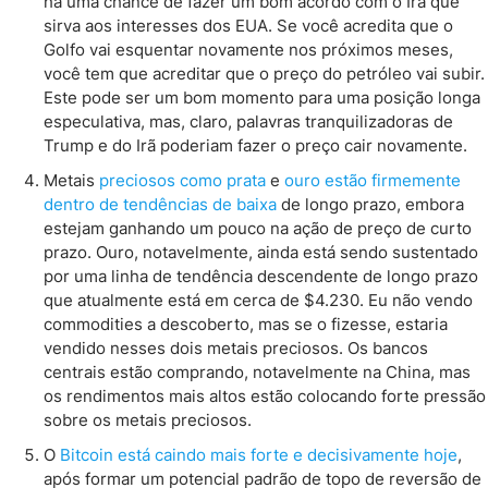
há uma chance de fazer um bom acordo com o Irã que
sirva aos interesses dos EUA. Se você acredita que o
Golfo vai esquentar novamente nos próximos meses,
você tem que acreditar que o preço do petróleo vai subir.
Este pode ser um bom momento para uma posição longa
especulativa, mas, claro, palavras tranquilizadoras de
Trump e do Irã poderiam fazer o preço cair novamente.
Metais
preciosos como prata
e
ouro estão firmemente
dentro de tendências de baixa
de longo prazo, embora
estejam ganhando um pouco na ação de preço de curto
prazo. Ouro, notavelmente, ainda está sendo sustentado
por uma linha de tendência descendente de longo prazo
que atualmente está em cerca de $4.230. Eu não vendo
commodities a descoberto, mas se o fizesse, estaria
vendido nesses dois metais preciosos. Os bancos
centrais estão comprando, notavelmente na China, mas
os rendimentos mais altos estão colocando forte pressão
sobre os metais preciosos.
O
Bitcoin está caindo mais forte e decisivamente hoje
,
após formar um potencial padrão de topo de reversão de