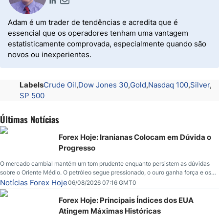
Adam é um trader de tendências e acredita que é
essencial que os operadores tenham uma vantagem
estatisticamente comprovada, especialmente quando são
novos ou inexperientes.
Labels
Crude Oil
Dow Jones 30
Gold
Nasdaq 100
Silver
SP 500
Últimas Notícias
Forex Hoje: Iranianas Colocam em Dúvida o
Progresso
O mercado cambial mantém um tom prudente enquanto persistem as dúvidas
sobre o Oriente Médio. O petróleo segue pressionado, o ouro ganha força e os
investidores aguardam novos indicadores econômicos dos Estados Unidos.
Notícias Forex Hoje
06/08/2026 07:16 GMT0
Forex Hoje: Principais Índices dos EUA
Atingem Máximas Históricas