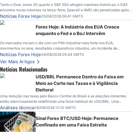
Tanto o Dow Jones 30 quanto o S&P 500 atingem máximas históricas; o DAX
encontra novas máximas na terça-feira; SpaceX e AMD são penalizadas após
chamadas de lucros; o petróleo bruto cai abaixo de $80 com novas esperanças;
Notícias Forex Hoje
05/08/2026 06:41 GMT0
o dólar americano continua tentando se estabilizar em relação ao iene; o peso
mexicano vê uma alta à medida que as taxas caem nos EUA.
Forex Hoje: A Indústria dos EUA Cresce
enquanto o Fed e o BoJ Intervêm
Os mercados iniciam o dia com um PMI industrial mais forte nos EUA,
movimentos no iene, resultados corporativos robustos, um incidente de
segurança envolvendo o Bitcoin e novos desdobramentos no mercado de
Notícias Forex Hoje
04/08/2026 05:44 GMT0
petróleo.
Ver Mais Artigos
Notícias Relacionadas
USD/BRL Permanece Dentro da Faixa em
Meio ao Corte nas Taxas e à Vigilância
Eleitoral
Uma redução nas taxas pelo Banco Central do Brasil e as eleições iminentes
estão silenciosamente redefinindo uma faixa habitual do USD/BRL. Uma
redução nas taxas pelo Banco Central do Brasil e as eleições iminentes estão
Análises técnica
06/08/2026 12:10 GMT0
silenciosamente redefinindo uma faixa habitual do USD/BRL. É isso que os
traders estão observando agora.
Sinal Forex BTC/USD Hoje: Permanece
Confinado em uma Faixa Estreita