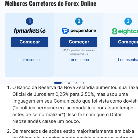
Melhores Corretores de Forex Online
1
2
3
Começar
Começar
Começa
81,3% perdem dinheiro ao
negociar CFDs
Ler resenha
Ler resenha
Ler resenh
O Banco da Reserva da Nova Zelândia aumentou sua Taxa
Oficial de Juros em 0,25% para 2,50%, mas usou uma
linguagem em seu Comunicado que foi vista como dovish
("a política permanecerá acomodatícia por algum tempo
antes de se normalizar"). Isso fez com que o Dólar
Neozelandês caísse um pouco.
Os mercados de ações estão majoritariamente em baixa
no último dia, principalmente devido a temores sobre a