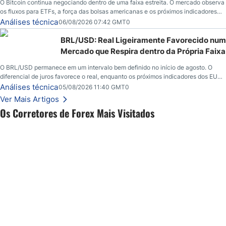
O Bitcoin continua negociando dentro de uma faixa estreita. O mercado observa
os fluxos para ETFs, a força das bolsas americanas e os próximos indicadores
econômicos em busca de novos catalisadores.
Análises técnica
06/08/2026 07:42 GMT0
BRL/USD: Real Ligeiramente Favorecido num
Mercado que Respira dentro da Própria Faixa
O BRL/USD permanece em um intervalo bem definido no início de agosto. O
diferencial de juros favorece o real, enquanto os próximos indicadores dos EUA
podem influenciar o comportamento do dólar e o ritmo do mercado.
Análises técnica
05/08/2026 11:40 GMT0
Ver Mais Artigos
Os Corretores de Forex Mais Visitados