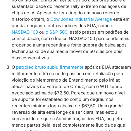
sustentabilidade do recente rally extremo nas ações de
chips de IA. Apesar de ter atingido um novo recorde
histórico ontem, o
Dow Jones Industrial Average
está em
queda, enquanto outros índices dos EUA, como
o
NASDAQ 100
ou
o S&P 500
, estão presos em padrões de
consolidação, com o Índice NASDAQ 100 parecendo mais
propenso a uma repentina e forte quebra de baixa após
fechar abaixo de sua média móvel de 50 dias por dois
dias consecutivos.
O
petróleo bruto subiu firmemente
após os EUA atacarem
militarmente o Irã na noite passada em retaliação pela
violação do Memorando de Entendimento pelo Irã ao
atacar navios no Estreito de Ormuz, com o WTI sendo
negociado acima de $72,50. Parece que um novo nível
de suporte foi estabelecido como um degrau nos
recentes mínimos logo abaixo de $67,50. Uma grande
reversão de alta está longe de ser clara, mas estou
convencido de que a Administração dos EUA, ou pelo
menos partes dela, está completamente iludida de que