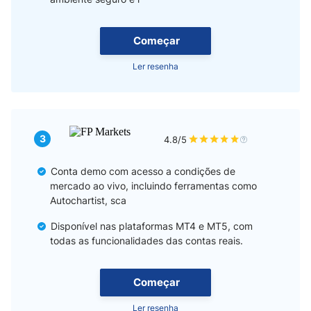
Contas Demo e Gestão do Tamanho da Conta
Começar
Escolhendo um Corretor com Conta Demo
Ler resenha
Quando Migrar de uma Conta Demo para uma Conta Real?
Pensamentos Finais
3
4.8/5
Conta demo com acesso a condições de
mercado ao vivo, incluindo ferramentas como
Autochartist, sca
Disponível nas plataformas MT4 e MT5, com
todas as funcionalidades das contas reais.
Começar
Ler resenha