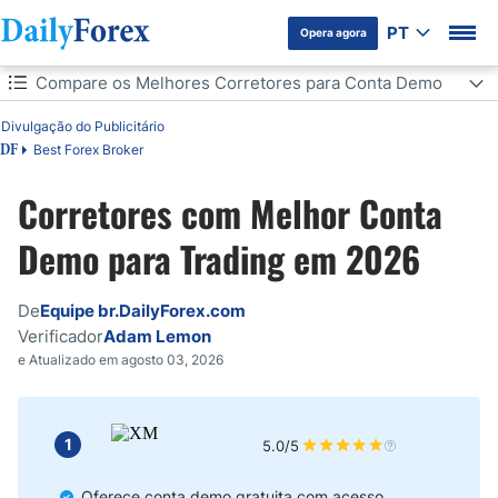
PT
Opera agora
Table of Contents
Compare os Melhores Corretores para Conta Demo
Divulgação do Publicitário
Compare os Melhores Corretores para Conta Demo
Best Forex Broker
DF
Brokers com Melhor Conta Demo Trading 2026
Corretores com Melhor Conta
Como Encontrar a Melhor Conta Demo para Trading em Forex
Demo para Trading em 2026
Condições de Mercado na Conta Demo
De
Equipe br.DailyForex.com
Verificador
Adam Lemon
Duração da Conta Demo
e Atualizado em agosto 03, 2026
O que é um Corretor com Conta Demo?
1
5.0/5
As Contas Demo de Forex São Precisas?
Oferece conta demo gratuita com acesso