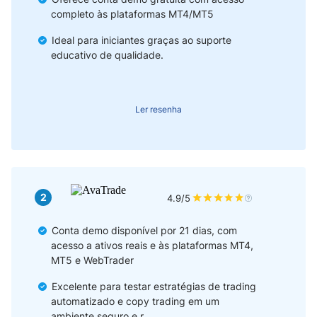
Como Funciona a Conta Demo Forex?
completo às plataformas MT4/MT5
Limitações das Contas Demo
Ideal para iniciantes graças ao suporte
educativo de qualidade.
Vantagens da Conta Demo de Forex
Desventajas de una Cuenta Demo de Forex
Ler resenha
O que Buscar em uma Conta Demo de Forex?
Como Abrir uma Conta Demo sem Risco?
2
4.9/5
Quais Plataformas Oferecem Conta Demo?
Conta demo disponível por 21 dias, com
Dicas para o Uso Bem-Sucedido da Conta de Prática de Forex
acesso a ativos reais e às plataformas MT4,
MT5 e WebTrader
lternativas às Contas Demo Forex
Excelente para testar estratégias de trading
automatizado e copy trading em um
Contas Demo e Psicologia do Trading
ambiente seguro e r