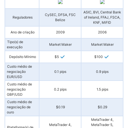
ASIC, BVI, Central Bank
CySEC, DFSA, FSC
Reguladores
of Ireland, FFAJ, FSCA,
Belize
KNF, MiFID
Ano de criação
2009
2006
Tipo(s) de
Market Maker
Market Maker
execução
Depósito Mínimo
$5
$100
Custo médio de
negociação
0.1 pips
0.9 pips
EUR/USD
Custo médio de
negociação
0.2 pips
1.5 pips
GBP/USD
Custo médio de
negociação de
$0.19
$0.29
ouro
MetaTrader 4,
MetaTrader 4,
MetaTrader 5,
Plataforma(s) de