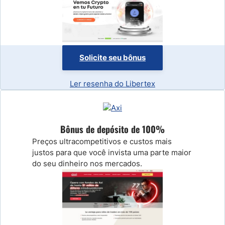
Solicite seu bônus
Ler resenha do Libertex
Bônus de depósito de 100%
Preços ultracompetitivos e custos mais
justos para que você invista uma parte maior
do seu dinheiro nos mercados.