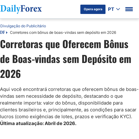
PT
Opera agora
Divulgação do Publicitário
Corretores com bônus de boas-vindas sem depósito em 2026
DF
Corretoras que Oferecem Bônus
de Boas-vindas sem Depósito em
2026
Aqui você encontrará corretoras que oferecem bônus de boas-
vindas sem necessidade de depósito, destacando o que
realmente importa: valor do bônus, disponibilidade para
clientes brasileiros e, principalmente, as condições para sacar
lucros (como exigências de lotes, prazos e verificação KYC).
Última atualização: Abril de 2026.