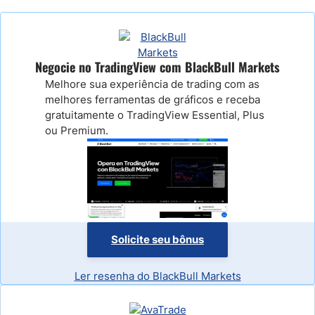
Negocie no TradingView com BlackBull Markets
Melhore sua experiência de trading com as
melhores ferramentas de gráficos e receba
gratuitamente o TradingView Essential, Plus
ou Premium.
Solicite seu bônus
Ler resenha do BlackBull Markets