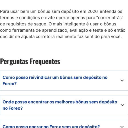
Para usar bem um bônus sem depósito em 2026, entenda os
termos e condições e evite operar apenas para “correr atrás”
de requisitos de saque. O mais inteligente é usar o bônus
como ferramenta de aprendizado, avaliação e teste e só então
decidir se aquela corretora realmente faz sentido para você.
Perguntas Frequentes
Como posso reivindicar um bônus sem depósito no
Forex?
Você deve abrir e verificar sua nova conta com seu
Onde posso encontrar os melhores bônus sem depósito
corretor. Assim que a verificação for concluída, ele será
no Forex?
aplicado automaticamente ou após sua
solicitação/reclamação.
Diversas bases de dados e listas online apresentam
Como posso operar no Forex sem um depósito?