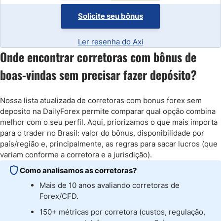
Solicite seu bônus
Ler resenha do Axi
Onde encontrar corretoras com bônus de
boas-vindas sem precisar fazer depósito?
Nossa lista atualizada de corretoras com bonus forex sem
deposito na DailyForex permite comparar qual opção combina
melhor com o seu perfil. Aqui, priorizamos o que mais importa
para o trader no Brasil: valor do bônus, disponibilidade por
país/região e, principalmente, as regras para sacar lucros (que
variam conforme a corretora e a jurisdição).
Como analisamos as corretoras?
Mais de 10 anos avaliando corretoras de
Forex/CFD.
150+ métricas por corretora (custos, regulação,