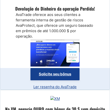
Devolução do Dinheiro da operação Perdida!
AvaTrade oferece aos seus clientes a
ferramenta interna de gestão de riscos
AvaProtect, que oferece um seguro baseado
em prêmios de até 1.000.000 $ por
operação.
Solicite seu bônus
Ler resenha do AvaTrade
Na XM, negocie OURO com bônus de 30 $ sem depósito