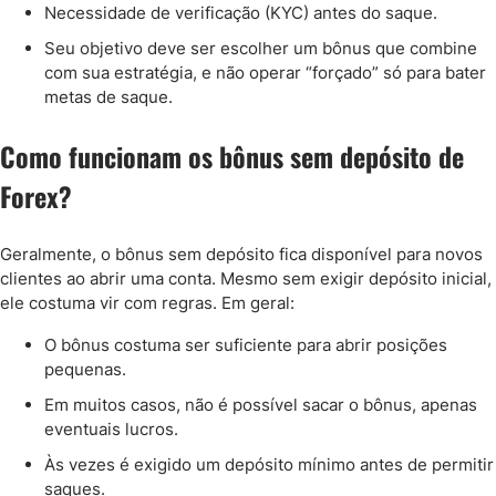
Necessidade de verificação (KYC) antes do saque.
Seu objetivo deve ser escolher um bônus que combine
com sua estratégia, e não operar “forçado” só para bater
metas de saque.
Como funcionam os bônus sem depósito de
Forex?
Geralmente, o bônus sem depósito fica disponível para novos
clientes ao abrir uma conta. Mesmo sem exigir depósito inicial,
ele costuma vir com regras. Em geral:
O bônus costuma ser suficiente para abrir posições
pequenas.
Em muitos casos, não é possível sacar o bônus, apenas
eventuais lucros.
Às vezes é exigido um depósito mínimo antes de permitir
saques.