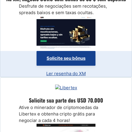
Desfrute de negociações sem recotações,
spreads baixos e sem taxas ocultas.
Solicite seu bônus
Ler resenha do XM
Solicite sua parte dos USD 70.000
Ative o minerador de criptomoedas da
Libertex e obtenha cripto grátis para
negociar a cada 4 horas!