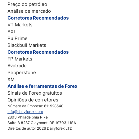
Preço do petróleo
Análise de mercado
Corretores Recomendados
VT Markets
AXI
Pu Prime
Blackbull Markets
Corretores Recomendados
FP Markets
Avatrade
Pepperstone
XM
Análise e ferramentas de Forex
Sinais de Forex gratuitos
Opiniões de corretores
Número da Empresa: 611928540
info@dailyforex.com
2803 Philadelphia Pike
Suite B #287 Claymont, DE 19703, USA
Direitos de autor 2026 Dailyforex LTD