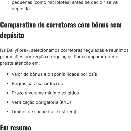
pequenas (como microlotes) antes de decidir se vai
depositar.
Comparativo de corretoras com bônus sem
depósito
Na DailyForex, selecionamos corretoras reguladas e reunimos
promoções por região e regulação. Para comparar direito,
preste atenção em:
Valor do bônus e disponibilidade por país
Regras para sacar lucros
Prazo e volume mínimo exigidos
Verificação obrigatória (KYC)
Limites de saque (se existirem)
Em resumo