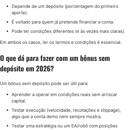
Depende de um depósito (porcentagem do primeiro
aporte).
É voltado para quem já pretende financiar a conta.
Pode ter condições diferentes (e às vezes mais claras).
Em ambos os casos, ler os termos e condições é essencial.
O que dá para fazer com um bônus sem
depósito em 2026?
Um bônus sem depósito pode ser útil para:
Aprender a operar em condições reais sem arriscar
capital.
Testar execução (velocidade, recotações e slippage),
algo que a conta demo nem sempre mostra.
Testar uma estratégia ou um EA/robô com posições