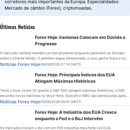
corretores mais importantes da Europa. Especialidades:
Mercado de câmbio (Forex), criptomoedas.
Últimas Notícias
Forex Hoje: Iranianas Colocam em Dúvida o
Progresso
O mercado cambial mantém um tom prudente enquanto persistem as dúvidas
sobre o Oriente Médio. O petróleo segue pressionado, o ouro ganha força e os
investidores aguardam novos indicadores econômicos dos Estados Unidos.
Notícias Forex Hoje
06/08/2026 07:16 GMT0
Forex Hoje: Principais Índices dos EUA
Atingem Máximas Históricas
Tanto o Dow Jones 30 quanto o S&P 500 atingem máximas históricas; o DAX
encontra novas máximas na terça-feira; SpaceX e AMD são penalizadas após
chamadas de lucros; o petróleo bruto cai abaixo de $80 com novas esperanças;
Notícias Forex Hoje
05/08/2026 06:41 GMT0
o dólar americano continua tentando se estabilizar em relação ao iene; o peso
mexicano vê uma alta à medida que as taxas caem nos EUA.
Forex Hoje: A Indústria dos EUA Cresce
enquanto o Fed e o BoJ Intervêm
Os mercados iniciam o dia com um PMI industrial mais forte nos EUA,