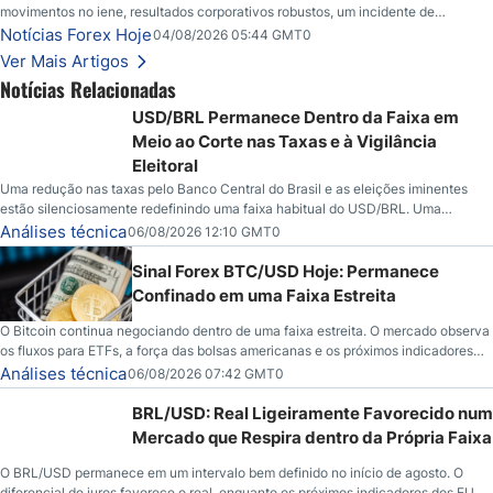
movimentos no iene, resultados corporativos robustos, um incidente de
segurança envolvendo o Bitcoin e novos desdobramentos no mercado de
Notícias Forex Hoje
04/08/2026 05:44 GMT0
petróleo.
Ver Mais Artigos
Notícias Relacionadas
USD/BRL Permanece Dentro da Faixa em
Meio ao Corte nas Taxas e à Vigilância
Eleitoral
Uma redução nas taxas pelo Banco Central do Brasil e as eleições iminentes
estão silenciosamente redefinindo uma faixa habitual do USD/BRL. Uma
redução nas taxas pelo Banco Central do Brasil e as eleições iminentes estão
Análises técnica
06/08/2026 12:10 GMT0
silenciosamente redefinindo uma faixa habitual do USD/BRL. É isso que os
traders estão observando agora.
Sinal Forex BTC/USD Hoje: Permanece
Confinado em uma Faixa Estreita
O Bitcoin continua negociando dentro de uma faixa estreita. O mercado observa
os fluxos para ETFs, a força das bolsas americanas e os próximos indicadores
econômicos em busca de novos catalisadores.
Análises técnica
06/08/2026 07:42 GMT0
BRL/USD: Real Ligeiramente Favorecido num
Mercado que Respira dentro da Própria Faixa
O BRL/USD permanece em um intervalo bem definido no início de agosto. O
diferencial de juros favorece o real, enquanto os próximos indicadores dos EUA