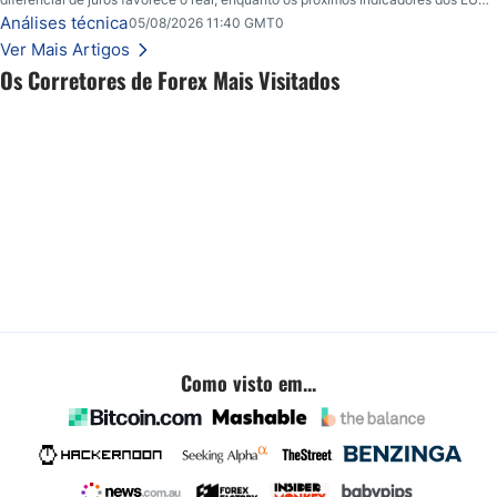
podem influenciar o comportamento do dólar e o ritmo do mercado.
Análises técnica
05/08/2026 11:40 GMT0
Ver Mais Artigos
Os Corretores de Forex Mais Visitados
Como visto em...