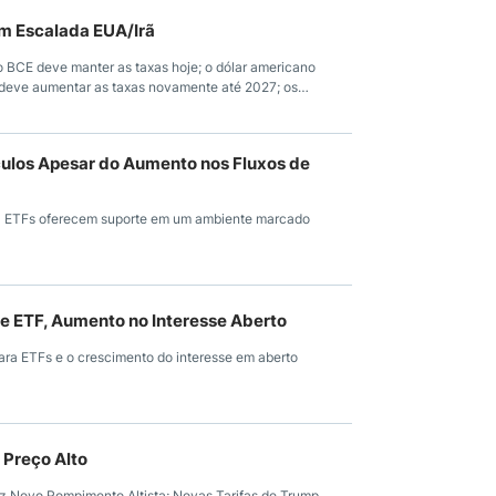
om Escalada EUA/Irã
o BCE deve manter as taxas hoje; o dólar americano
 deve aumentar as taxas novamente até 2027; os
culos Apesar do Aumento nos Fluxos de
ara ETFs oferecem suporte em um ambiente marcado
de ETF, Aumento no Interesse Aberto
ara ETFs e o crescimento do interesse em aberto
Preço Alto
 Novo Rompimento Altista; Novas Tarifas de Trump