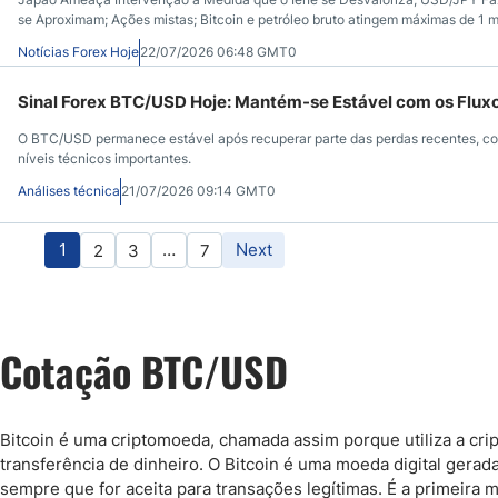
se Aproximam; Ações mistas; Bitcoin e petróleo bruto atingem máximas de 1 mê
canais de baixa; inflação do Reino Unido abaixo do esperado.
Notícias Forex Hoje
22/07/2026 06:48 GMT0
Sinal Forex BTC/USD Hoje: Mantém-se Estável com os Fluxo
O BTC/USD permanece estável após recuperar parte das perdas recentes, com
níveis técnicos importantes.
Análises técnica
21/07/2026 09:14 GMT0
1
…
Next
2
3
7
Cotação BTC/USD
Bitcoin é uma criptomoeda, chamada assim porque utiliza a cript
transferência de dinheiro. O Bitcoin é uma moeda digital gerad
sempre que for aceita para transações legítimas. É a primeira 