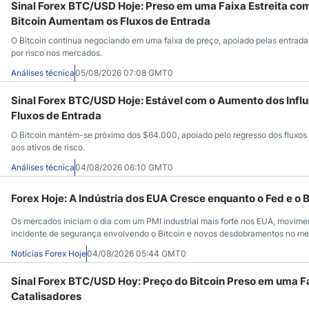
Sinal Forex BTC/USD Hoje: Preso em uma Faixa Estreita co
Bitcoin Aumentam os Fluxos de Entrada
O Bitcoin continua negociando em uma faixa de preço, apoiado pelas entrada
por risco nos mercados.
Análises técnica
05/08/2026 07:08 GMT0
Sinal Forex BTC/USD Hoje: Estável com o Aumento dos Infl
Fluxos de Entrada
O Bitcoin mantém-se próximo dos $64.000, apoiado pelo regresso dos fluxos 
aos ativos de risco.
Análises técnica
04/08/2026 06:10 GMT0
Forex Hoje: A Indústria dos EUA Cresce enquanto o Fed e o 
Os mercados iniciam o dia com um PMI industrial mais forte nos EUA, movimen
incidente de segurança envolvendo o Bitcoin e novos desdobramentos no me
Notícias Forex Hoje
04/08/2026 05:44 GMT0
Sinal Forex BTC/USD Hoy: Preço do Bitcoin Preso em uma 
Catalisadores