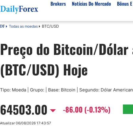
Brokers
Notícias Do Mercado
Bônus E
BTC/USD
Todas as moedas
DF
Brokers por Plataformas
Activos populares
Recursos
Sobre Nossa Empresa
Preço do Bitcoin/Dólar
Melhores Corretores do Brasil
Artigos Sobre Forex
Sobre nós
Moedas
Plataformas para Iniciantes
Livros de Negociação Gratuitos
Entre em contato conosco
EUR/USD
BRL/USD
(BTC/USD) Hoje
Plataformas de Ações
Termos e condições
BTC/USD
Todas as M
Negociação Automatizada
Regulamentação de corretores
Commodities
Melhores corretores do Portugal
Porquê Confiar em Nós
Mesa proprietária
Tipo: Moeda | Grupo: | Base: Bitcoin | Segundo: Dólar America
Preço do café
Ouro
Corretores para Day Trading
Petróleo Bruto
Cacau
64503.00
-86.00 (-0.13%)
Todas as commodities
Indices
Atualizar 06/08/2026 17:43:57