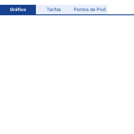
S&P 500
Nasdaq 100
Gráfico
Tarifas
Pontos de Pivô
Todos los índices