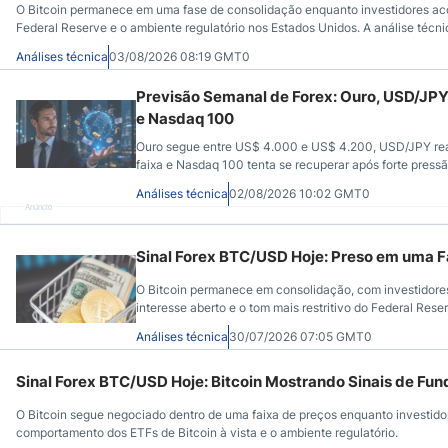
O Bitcoin permanece em uma fase de consolidação enquanto investidores aco
Federal Reserve e o ambiente regulatório nos Estados Unidos. A análise técn
Análises técnica
03/08/2026 08:19 GMT0
Previsão Semanal de Forex: Ouro, USD/JPY
e Nasdaq 100
Ouro segue entre US$ 4.000 e US$ 4.200, USD/JPY r
faixa e Nasdaq 100 tenta se recuperar após forte press
Análises técnica
02/08/2026 10:02 GMT0
Anúncio
Sinal Forex BTC/USD Hoje: Preso em uma 
O Bitcoin permanece em consolidação, com investidore
interesse aberto e o tom mais restritivo do Federal Rese
Análises técnica
30/07/2026 07:05 GMT0
Sinal Forex BTC/USD Hoje: Bitcoin Mostrando Sinais de Fu
O Bitcoin segue negociado dentro de uma faixa de preços enquanto investido
comportamento dos ETFs de Bitcoin à vista e o ambiente regulatório.