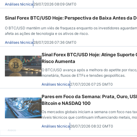
Análises técnica
29/07/2026 08:09 GMT0
Sinal Forex BTC/USD Hoje: Perspectiva de Baixa Antes da
O BTC/USD mantém um viés de fraqueza enquanto os investidores aguardam 
afeta as ações de tecnologia e os ativos de risco.
Análises técnica
28/07/2026 07:36 GMT0
Sinal Forex BTC/USD Hoje: Atinge Suporte
Risco Aumenta
O BTC/USD avança após a melhora do apetite por risco,
monetária, fluxos de ETFs e tensões geopolíticas.
Análises técnica
27/07/2026 07:25 GMT0
Pares em Foco da Semana: Prata, Ouro, U
Bitcoin e NASDAQ 100
Os mercados globais iniciam a semana com foco nas tax
níveis técnicos que continuam influenciando metais, m
Análises técnica
26/07/2026 08:32 GMT0
Anúncio