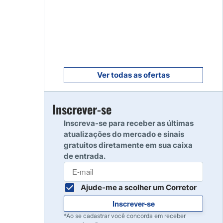
Começar
8
Ler resenha
9
Ler resenha
Ver todas as ofertas
Inscrever-se
10
Ler resenha
Inscreva-se para receber as últimas
atualizações do mercado e sinais
gratuitos diretamente em sua caixa
de entrada.
Ajude-me a scolher um Corretor
Inscrever-se
*Ao se cadastrar você concorda em receber