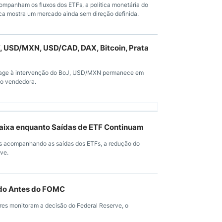
mpanham os fluxos dos ETFs, a política monetária do
ica mostra um mercado ainda sem direção definida.
, USD/MXN, USD/CAD, DAX, Bitcoin, Prata
eage à intervenção do BoJ, USD/MXN permanece em
ão vendedora.
Faixa enquanto Saídas de ETF Continuam
s acompanhando as saídas dos ETFs, a redução do
rve.
ndo Antes do FOMC
res monitoram a decisão do Federal Reserve, o