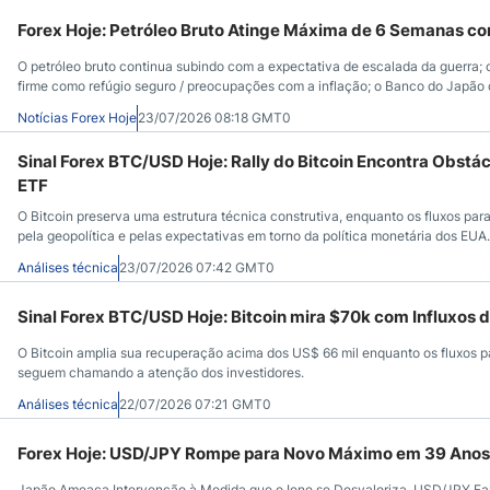
Forex Hoje: Petróleo Bruto Atinge Máxima de 6 Semanas c
O petróleo bruto continua subindo com a expectativa de escalada da guerra; 
firme como refúgio seguro / preocupações com a inflação; o Banco do Japão
futuros do trigo atingem o maior nível em 2 meses.
Notícias Forex Hoje
23/07/2026 08:18 GMT0
Sinal Forex BTC/USD Hoje: Rally do Bitcoin Encontra Obstá
ETF
O Bitcoin preserva uma estrutura técnica construtiva, enquanto os fluxos p
pela geopolítica e pelas expectativas em torno da política monetária dos EUA.
Análises técnica
23/07/2026 07:42 GMT0
Sinal Forex BTC/USD Hoje: Bitcoin mira $70k com Influxos 
O Bitcoin amplia sua recuperação acima dos US$ 66 mil enquanto os fluxos p
seguem chamando a atenção dos investidores.
Análises técnica
22/07/2026 07:21 GMT0
Forex Hoje: USD/JPY Rompe para Novo Máximo em 39 Anos 
Japão Ameaça Intervenção à Medida que o Iene se Desvaloriza, USD/JPY Faz