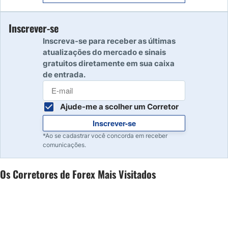
Inscrever-se
10
Ler resenha
Inscreva-se para receber as últimas
atualizações do mercado e sinais
gratuitos diretamente em sua caixa
de entrada.
Ajude-me a scolher um Corretor
Inscrever-se
*Ao se cadastrar você concorda em receber
comunicações.
Os Corretores de Forex Mais Visitados