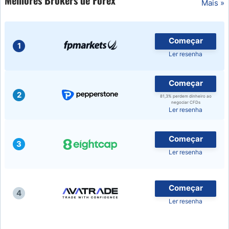
Melhores Brokers de Forex
Mais »
Começar
1
Ler resenha
Começar
2
81,3% perdem dinheiro ao
negociar CFDs
Ler resenha
Começar
3
Ler resenha
Começar
4
Ler resenha