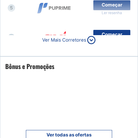
Começar
5
Ler resenha
Começar
6
Ver Mais Corretores
Ler resenha
Começar
Bônus e Promoções
7
Ler resenha
Começar
8
Ler resenha
9
Ler resenha
Ver todas as ofertas